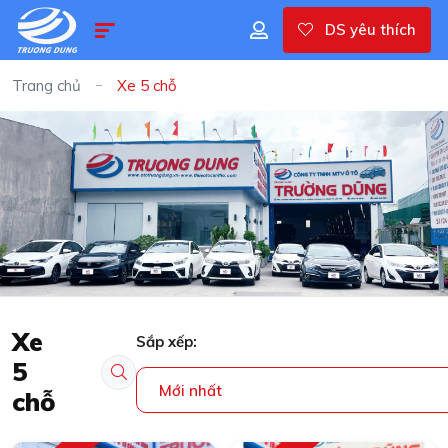
DS yêu thích
Trang chủ
Xe 5 chỗ
Xe
Sắp xếp:
5
Mới nhất
chỗ