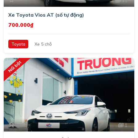
11
Xe Toyota Vios AT (số tự động)
700.000₫
Toyota
Xe 5 chỗ
Nổi bật
1