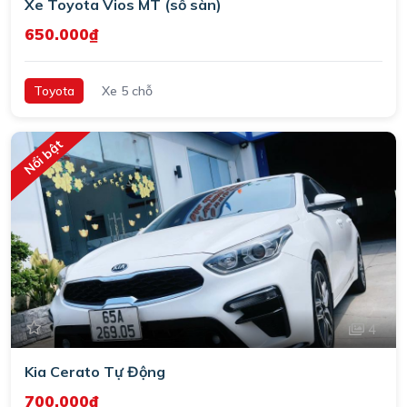
Xe Toyota Vios MT (số sàn)
650.000₫
Toyota
Xe 5 chỗ
Nổi bật
4
Kia Cerato Tự Động
700.000₫