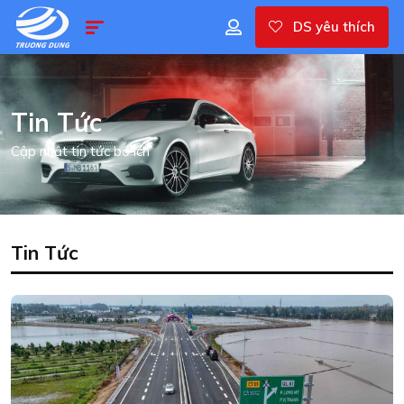
DS yêu thích
Tin Tức
Cập nhật tin tức bổ ích
Tin Tức