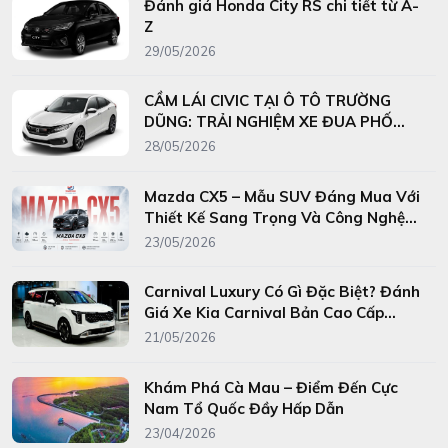
Đánh giá Honda City RS chi tiết từ A-
Z
29/05/2026
CẦM LÁI CIVIC TẠI Ô TÔ TRƯỜNG
DŨNG: TRẢI NGHIỆM XE ĐUA PHỐ
THỊ KHÔNG CẦN SỞ HỮU!
28/05/2026
Mazda CX5 – Mẫu SUV Đáng Mua Với
Thiết Kế Sang Trọng Và Công Nghệ
Hiện Đại Giới thiệu Mazda CX5
23/05/2026
Carnival Luxury Có Gì Đặc Biệt? Đánh
Giá Xe Kia Carnival Bản Cao Cấp
Nhất
21/05/2026
Khám Phá Cà Mau – Điểm Đến Cực
Nam Tổ Quốc Đầy Hấp Dẫn
23/04/2026