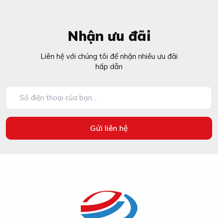
nước thiên nhiên tuyệt đẹp dưới vùng đồng bằng, sơn thủy
hữu tình. Nếu đã đến đây thì các bạn không thể nào bỏ
qua mà không đến checkin chụp hình tại các hồ nước
Nhận ưu đãi
tuyệt đẹp mà Ô Tô Trường Dũng sắp giới thiệu dưới đây.
Liên hệ với chúng tôi để nhận nhiều ưu đãi
hấp dẫn
Gửi liên hệ