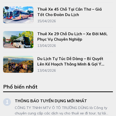
Thuê Xe 45 Chỗ Tại Cần Thơ – Giá
Tốt Cho Đoàn Du Lịch
15/04/2026
Thuê Xe 29 Chỗ Du Lịch – Xe Đời Mới,
Phục Vụ Chuyên Nghiệp
13/04/2026
Du Lịch Tự Túc Dễ Dàng – Bí Quyết
Lên Kế Hoạch Thông Minh & Gợi Ý
Điểm Đến Hấp Dẫn
13/04/2026
Phổ biến nhất
THÔNG BÁO TUYỂN DỤNG MỚI NHẤT
1
CÔNG TY TNHH MTV Ô TÔ TRƯỜNG DŨNG là Công ty
chuyên cung cấp các dịch vụ cho thuê xe đi tour, tự lái