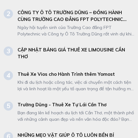
hoặc có kèm tài xế. Do nhu cầu mở rộng kinh doanh,
Công ty chúng tôi cần tuyển dụng nhân sự
CÔNG TY Ô TÔ TRƯỜNG DŨNG – ĐỒNG HÀNH
2
CÙNG TRƯỜNG CAO ĐẲNG FPT POLYTECHNIC
TRONG NGÀY HỘI TUYỂN SINH
Ngày hội tuyển sinh của Trường Cao đẳng FPT
Polytechnic và Công ty Ô Tô Trường Dũng rất vinh dự khi
trở thành đối tác chiến lược đồng hành trong sự kiện đặc
biệt này! Với kinh nghiệm lâu năm trong lĩnh vực cho thuê
CẬP NHẬT BẢNG GIÁ THUÊ XE LIMOUSINE CẦN
3
xe tự lái và dịch vụ tour du lịch từ 4 chỗ đến 45 chỗ,
THƠ
Trường Dũng cam kết mang đến: Dàn xe hiện đại, chất
lượng cao: Đảm bảo an toàn và thoải mái cho sinh viên
và phụ huynh. Dịch vụ chuyên nghiệp: Tài xế thân thiện,
Thuê Xe Vios cho Hành Trình thêm Yomost
4
hỗ trợ tận tình, hành trình suôn sẻ. Hãy đến với gian hàng
Khi đi du lịch hoặc công tác, việc di chuyển một cách tiện
của Trường Dũng để trải nghiệm dịch vụ của chúng tôi
lợi và linh hoạt là một yếu tố quan trọng để tận hưởng mỗi
Liên hệ ngay: 0939 148 456 Mr Trung CSKH: 0907 575 919
khoảnh khắc trong hành trình. Thuê xe Vios - một dòng
Website: ototruongdung.vn
xe phổ biến và được yêu thích tại Việt Nam - sẽ đáp ứng
Trường Dũng - Thuê Xe Tự Lái Cần Thơ
5
mọi yêu cầu của bạn trong mỗi chuyến đi. Hãy cùng khám
Bạn đang lên kế hoạch du lịch tới Cần Thơ, một thành phố
phá những lợi ích đáng giá mà việc thuê xe Vios mang lại
với những cảnh quan đẹp và nền văn hóa độc đáo? Bạn
cho hành trình của bạn.
muốn có một hành trình thú vị và thoải mái để khám phá
những địa điểm nổi tiếng và khác biệt của thành phố này?
NHỮNG MẸO VẶT GIÚP Ô TÔ LUÔN BỀN BỈ
6