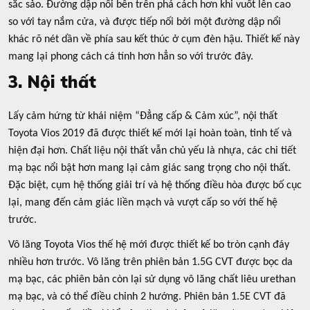
sắc sảo. Đường dập nổi bên trên phá cách hơn khi vuốt lên cao
so với tay nắm cửa, và được tiếp nối bởi một đường dập nổi
khác rõ nét dần về phía sau kết thúc ở cụm đèn hậu. Thiết kế này
mang lại phong cách cá tính hơn hẳn so với trước đây.
3. Nội thất
Lấy cảm hứng từ khái niệm “Đẳng cấp & Cảm xúc”, nội thất
Toyota Vios 2019 đã được thiết kế mới lại hoàn toàn, tinh tế và
hiện đại hơn. Chất liệu nội thất vẫn chủ yếu là nhựa, các chi tiết
mạ bạc nổi bật hơn mang lại cảm giác sang trọng cho nội thất.
Đặc biệt, cụm hệ thống giải trí và hệ thống điều hòa được bố cục
lại, mang đến cảm giác liền mạch và vượt cấp so với thế hệ
trước.
Vô lăng Toyota Vios thế hệ mới được thiết kế bo tròn cạnh đáy
nhiều hơn trước. Vô lăng trên phiên bản 1.5G CVT được bọc da
mạ bạc, các phiên bản còn lại sử dụng vô lăng chất liêu urethan
mạ bạc, và có thể điều chỉnh 2 hướng. Phiên bản 1.5E CVT đã