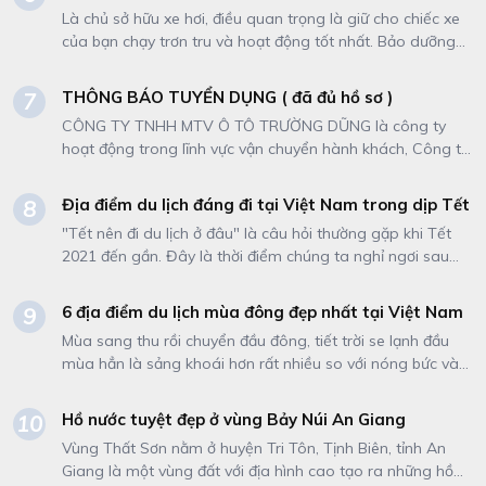
Đừng bỏ lỡ dịch vụ cho thuê xe tự lái tại Cần Thơ của
Là chủ sở hữu xe hơi, điều quan trọng là giữ cho chiếc xe
Trường Dũng, sự lựa chọn hoàn hảo để tận hưởng mọi
của bạn chạy trơn tru và hoạt động tốt nhất. Bảo dưỡng
khoảnh khắc tuyệt vời trong hành trình của bạn.
thường xuyên và chú ý đến từng chi tiết có thể giúp kéo
dài tuổi thọ của ô tô và đảm bảo ô tô luôn hoạt động tốt
THÔNG BÁO TUYỂN DỤNG ( đã đủ hồ sơ )
7
nhất. Trong bài viết này, chúng tôi sẽ cung cấp cho bạn
CÔNG TY TNHH MTV Ô TÔ TRƯỜNG DŨNG là công ty
10 mẹo giúp chiếc xe của bạn luôn hoạt động tốt nhất.
hoạt động trong lĩnh vực vận chuyển hành khách, Công ty
chuyên cung cấp các dịch vụ cho thuê xe đi tour, tự lái
hoặc có kèm tài xế. Do nhu cầu mở rộng kinh doanh,
Địa điểm du lịch đáng đi tại Việt Nam trong dịp Tết
8
Công ty chúng tôi cần tuyển dụng NHÂN SỰ cho vị trí sau:
"Tết nên đi du lịch ở đâu" là câu hỏi thường gặp khi Tết
2021 đến gần. Đây là thời điểm chúng ta nghỉ ngơi sau
một năm làm việc căng thẳng. Ngoài việc về quê thăm
hỏi họ hàng thì thời gian còn lại mọi người sẽ chọn những
6 địa điểm du lịch mùa đông đẹp nhất tại Việt Nam
9
nơi để du lịch cùng gia đình.
Mùa sang thu rồi chuyển đầu đông, tiết trời se lạnh đầu
mùa hẳn là sảng khoái hơn rất nhiều so với nóng bức và
dịu dàng hơn rất rất nhiều so với cái lạnh căm căm, rét
buốt. Chính vì thế mà bạn không thể bỏ lỡ những khoảnh
Hồ nước tuyệt đẹp ở vùng Bảy Núi An Giang
10
khắc giao mùa mát lạnh và cực kì lãng mạn này. Dưới đây
Vùng Thất Sơn nằm ở huyện Tri Tôn, Tịnh Biên, tỉnh An
là gợi ý 6 địa điểm du lịch mùa đông giúp bạn bắt ngay
Giang là một vùng đất với địa hình cao tạo ra những hồ
cái lạnh đầu mùa đẹp nhất Việt Nam.