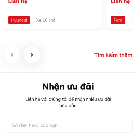
Liên hệ
Liên hệ
Hyundai
Xe 16 chỗ
Ford
Xe
Tìm kiếm thêm
Nhận ưu đãi
Liên hệ với chúng tôi để nhận nhiều ưu đãi
hấp dẫn