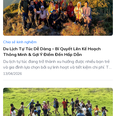
Chia sẻ kinh nghiệm
Du Lịch Tự Túc Dễ Dàng – Bí Quyết Lên Kế Hoạch
Thông Minh & Gợi Ý Điểm Đến Hấp Dẫn
Du lịch tự túc đang trở thành xu hướng được nhiều bạn trẻ
và gia đình lựa chọn bởi sự linh hoạt và tiết kiệm chi phí. Tuy
nhiên, để có một chuyến đi suôn sẻ, bạn cần có kế hoạch
13/04/2026
rõ ràng và lựa chọn phương tiện di chuyển phù hợp. Bài viết
dưới đây sẽ giúp bạn nắm được những bí quyết quan trọng
khi du lịch tự túc, đồng thời gợi ý các điểm đến hấp dẫn và
giải pháp di chuyển tiện lợi cho mọi hành trình.