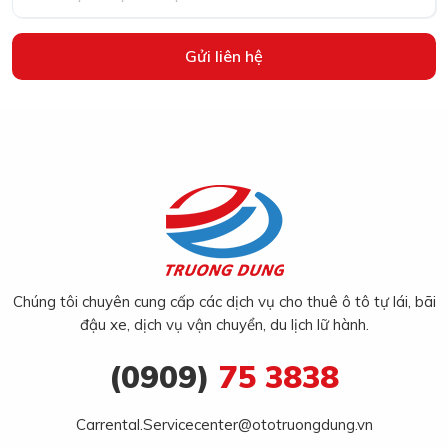
Gửi liên hệ
Chúng tôi chuyên cung cấp các dịch vụ cho thuê ô tô tự lái, bãi
đậu xe, dịch vụ vận chuyển, du lịch lữ hành.
(0909)
75 3838
Carrental.Servicecenter@ototruongdung.vn