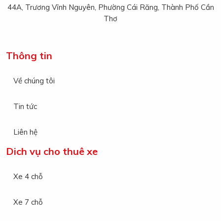
44A, Trương Vĩnh Nguyên, Phường Cái Răng, Thành Phố Cần
Thơ
Thông tin
Về chúng tôi
Tin tức
Liên hệ
Dich vụ cho thuê xe
Xe 4 chỗ
Xe 7 chỗ