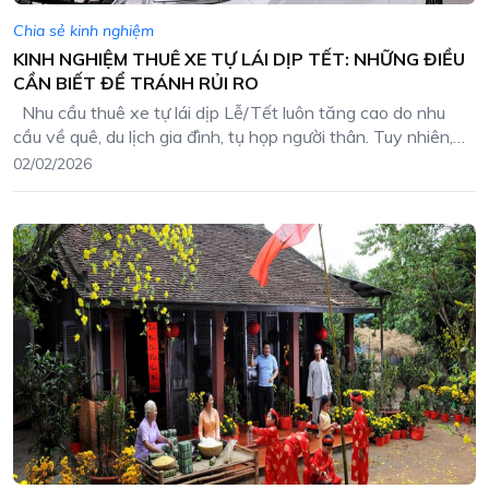
Chia sẻ kinh nghiệm
KINH NGHIỆM THUÊ XE TỰ LÁI DỊP TẾT: NHỮNG ĐIỀU
CẦN BIẾT ĐỂ TRÁNH RỦI RO
Nhu cầu thuê xe tự lái dịp Lễ/Tết luôn tăng cao do nhu
cầu về quê, du lịch gia đình, tụ họp người thân. Tuy nhiên,
nếu không có kinh nghiệm, nhiều người dễ gặp phải tình
02/02/2026
trạng giá thuê tăng cao, xe không đúng cam kết hoặc phát
sinh chi phí ngoài ý muốn. Bài viết dưới đây sẽ chia sẻ
những kinh nghiệm thuê xe tự lái dịp Lễ/Tết giúp bạn thuê
được xe phù hợp, an toàn và tiết kiệm chi phí.