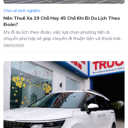
Chia sẻ kinh nghiệm
Nên Thuê Xe 29 Chỗ Hay 45 Chỗ Khi Đi Du Lịch Theo
Đoàn?
Khi đi du lịch theo đoàn, việc lựa chọn phương tiện di
chuyển phù hợp sẽ giúp chuyến đi thuận tiện và thoải mái
hơn. Nhiều khách hàng thường phân vân nên thuê xe 29
09/03/2026
chỗ hay 45 chỗ để vừa đủ chỗ ngồi vừa tiết kiệm chi phí.