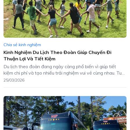
Chia sẻ kinh nghiệm
Kinh Nghiệm Du Lịch Theo Đoàn Giúp Chuyến Đi
Thuận Lợi Và Tiết Kiệm
Du lịch theo đoàn đang ngày càng phổ biến vì giúp tiết
kiệm chi phí và tạo nhiều trải nghiệm vui vẻ cùng nhau. Tuy
nhiên, để chuyến đi diễn ra suôn sẻ, bạn cần chuẩn bị kỹ từ
25/03/2026
kế hoạch, phương tiện di chuyển cho đến lịch trình.