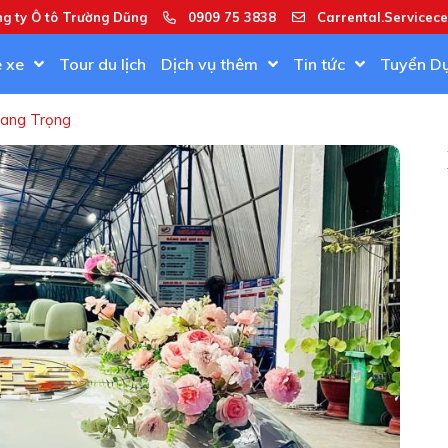
ng ty Ô tô Trường Dũng
0909 75 3838
Carrental.Servicec
ê xe
Tour du lịch
Dịch vụ thêm
Tin tức
Tuyển D
ang Trọng