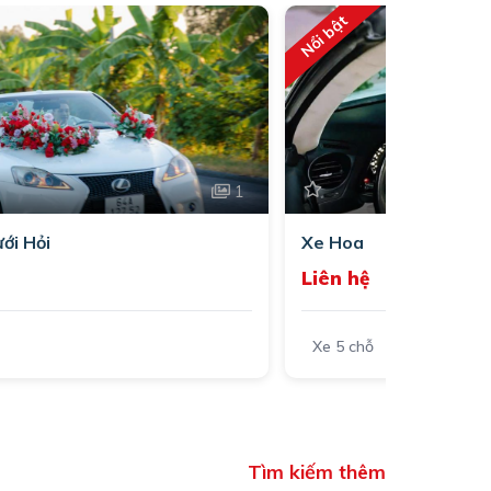
Nổi bật
1
ới Hỏi
Xe Hoa
Liên hệ
Xe 5 chỗ
Tìm kiếm thêm