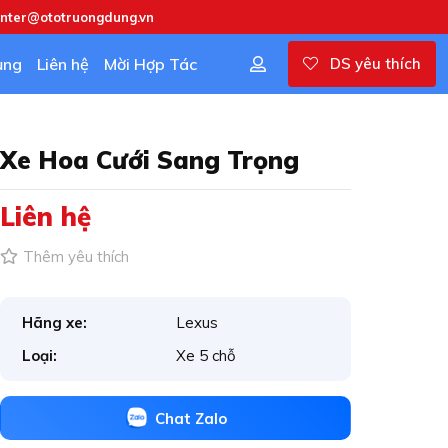
enter@ototruongdung.vn
ụng
Liên hệ
Mời Hợp Tác
DS yêu thích
Xe Hoa Cưới Sang Trọng
Liên hệ
Thêm yêu thích
Hãng xe:
Lexus
Loại:
Xe 5 chỗ
Chat Zalo