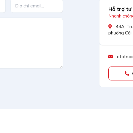
Hỗ trợ tư
Nhanh chóng
44A, Trư
phường Cái
ototruo