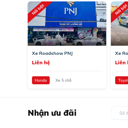
Nổi bật
Nổi bậ
7
Xe Roadshow PNJ
Xe R
Liên hệ
Liên 
Honda
Xe 5 chỗ
Toyo
Nhận ưu đãi