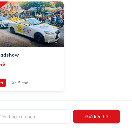
t
5
oadshow
hệ
ta
Xe 5 chỗ
Gửi liên hệ