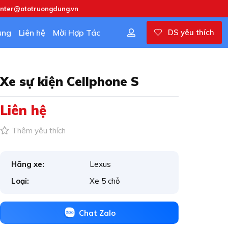
enter@ototruongdung.vn
ụng
Liên hệ
Mời Hợp Tác
DS yêu thích
Xe sự kiện Cellphone S
Liên hệ
Thêm yêu thích
Hãng xe:
Lexus
Loại:
Xe 5 chỗ
Chat Zalo