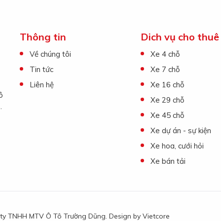
Thông tin
Dich vụ cho thuê
Về chúng tôi
Xe 4 chỗ
Tin tức
Xe 7 chỗ
Liên hệ
Xe 16 chỗ
ô
Xe 29 chỗ
.
Xe 45 chỗ
Xe dự án - sự kiện
Xe hoa, cưới hỏi
Xe bán tải
g ty TNHH MTV Ô Tô Trường Dũng. Design by
Vietcore