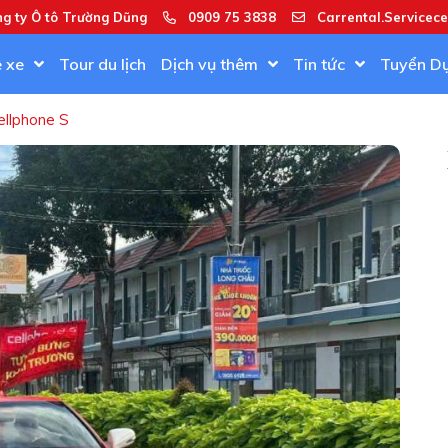
ng ty Ô tô Trường Dũng
0909 75 3838
Carrental.Servicec
ê xe
Tour du lịch
Dịch vụ thêm
Tin tức
Tuyển D
ellphone S