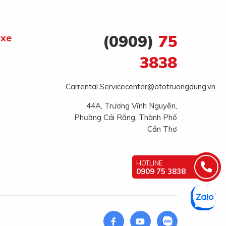
 xe
(0909)
75
3838
Carrental.Servicecenter@ototruongdung.vn
44A, Trương Vĩnh Nguyên,
Phường Cái Răng, Thành Phố
Cần Thơ
HOTLINE
0909 75 3838