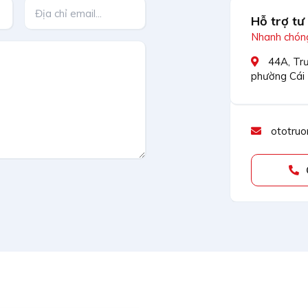
Hỗ trợ tư
Nhanh chóng
44A, Trư
phường Cái
ototruo