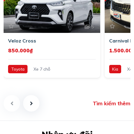
5
Veloz Cross
Carnival 
850.000₫
1.500.00
Toyota
Xe 7 chỗ
Kia
Xe 
Tìm kiếm thêm