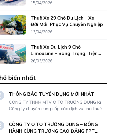
15/04/2026
Thuê Xe 29 Chỗ Du Lịch – Xe
Đời Mới, Phục Vụ Chuyên Nghiệp
13/04/2026
Thuê Xe Du Lịch 9 Chỗ
Limousine – Sang Trọng, Tiện
Nghi, Giá Tốt
26/03/2026
hổ biến nhất
THÔNG BÁO TUYỂN DỤNG MỚI NHẤT
1
CÔNG TY TNHH MTV Ô TÔ TRƯỜNG DŨNG là
Công ty chuyên cung cấp các dịch vụ cho thuê
xe đi tour, tự lái hoặc có kèm tài xế. Do nhu cầu
mở rộng kinh doanh, Công ty chúng tôi cần
CÔNG TY Ô TÔ TRƯỜNG DŨNG – ĐỒNG
2
tuyển dụng nhân sự
HÀNH CÙNG TRƯỜNG CAO ĐẲNG FPT