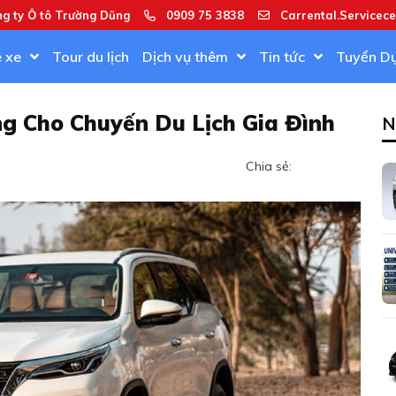
ng ty Ô tô Trường Dũng
0909 75 3838
Carrental.Servicec
ê xe
Tour du lịch
Dịch vụ thêm
Tin tức
Tuyển D
ng Cho Chuyến Du Lịch Gia Đình
N
Chia sẻ: