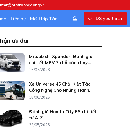
enter@ototruongdung.vn
ụng
Liên hệ
Mời Hợp Tác
DS yêu thích
hận ưu đãi
Mitsubishi Xpander: Đánh giá
chi tiết MPV 7 chỗ bán chạy
nhất Việt Nam
16/07/2026
Xe Universe 45 Chỗ: Kiệt Tác
Công Nghệ Cho Những Hành
Trình Đẳng Cấp
15/06/2026
Đánh giá Honda City RS chi tiết
từ A-Z
29/05/2026