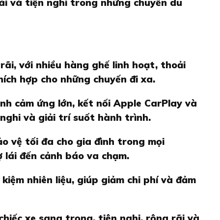
ái và tiện nghi trong những chuyến du
ãi, với nhiều hàng ghế linh hoạt, thoải
thích hợp cho những chuyến đi xa.
hình cảm ứng lớn, kết nối Apple CarPlay và
ghi và giải trí suốt hành trình.
o vệ tối đa cho gia đình trong mọi
ợ lái đến cảnh báo va chạm.
kiệm nhiên liệu, giúp giảm chi phí và đảm
hiếc xe sang trọng, tiện nghi, rộng rãi và