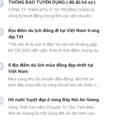
trình của bạn.
THÔNG BÁO TUYỂN DỤNG ( đã đủ hồ sơ )
7
đảm bảo ô tô luôn hoạt động tốt nhất. Trong bài
CÔNG TY TNHH MTV Ô TÔ TRƯỜNG DŨNG là
viết này, chúng tôi sẽ cung cấp cho bạn 10 mẹo
công ty hoạt động trong lĩnh vực vận chuyển
giúp chiếc xe của bạn luôn hoạt động tốt nhất.
hành khách, Công ty chuyên cung cấp các dịch
vụ cho thuê xe đi tour, tự lái hoặc có kèm tài xế.
Địa điểm du lịch đáng đi tại Việt Nam trong
8
Do nhu cầu mở rộng kinh doanh, Công ty chúng
dịp Tết
tôi cần tuyển dụng NHÂN SỰ cho vị trí sau:
"Tết nên đi du lịch ở đâu" là câu hỏi thường gặp
khi Tết 2021 đến gần. Đây là thời điểm chúng ta
nghỉ ngơi sau một năm làm việc căng thẳng.
Ngoài việc về quê thăm hỏi họ hàng thì thời gian
6 địa điểm du lịch mùa đông đẹp nhất tại
9
còn lại mọi người sẽ chọn những nơi để du lịch
Việt Nam
cùng gia đình.
Mùa sang thu rồi chuyển đầu đông, tiết trời se
lạnh đầu mùa hẳn là sảng khoái hơn rất nhiều so
với nóng bức và dịu dàng hơn rất rất nhiều so với
cái lạnh căm căm, rét buốt. Chính vì thế mà bạn
Hồ nước tuyệt đẹp ở vùng Bảy Núi An Giang
0
không thể bỏ lỡ những khoảnh khắc giao mùa
Vùng Thất Sơn nằm ở huyện Tri Tôn, Tịnh Biên,
mát lạnh và cực kì lãng mạn này. Dưới đây là gợi
tỉnh An Giang là một vùng đất với địa hình cao
ý 6 địa điểm du lịch mùa đông giúp bạn bắt ngay
tạo ra những hồ nước thiên nhiên tuyệt đẹp dưới
cái lạnh đầu mùa đẹp nhất Việt Nam.
vùng đồng bằng, sơn thủy hữu tình. Nếu đã đến