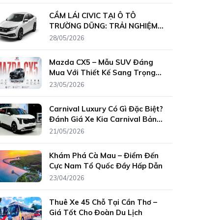
CẦM LÁI CIVIC TẠI Ô TÔ
TRƯỜNG DŨNG: TRẢI NGHIỆM
XE ĐUA PHỐ THỊ KHÔNG CẦN
28/05/2026
SỞ HỮU!
Mazda CX5 – Mẫu SUV Đáng
Mua Với Thiết Kế Sang Trọng
Và Công Nghệ Hiện Đại Giới
23/05/2026
thiệu Mazda CX5
Carnival Luxury Có Gì Đặc Biệt?
Đánh Giá Xe Kia Carnival Bản
Cao Cấp Nhất
21/05/2026
Khám Phá Cà Mau – Điểm Đến
Cực Nam Tổ Quốc Đầy Hấp Dẫn
23/04/2026
Thuê Xe 45 Chỗ Tại Cần Thơ –
Giá Tốt Cho Đoàn Du Lịch