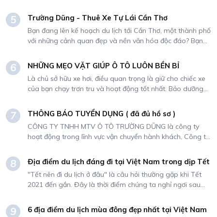
khoảnh khắc trong hành trình. Thuê xe Vios - một dòng
Website: ototruongdung.vn
xe phổ biến và được yêu thích tại Việt Nam - sẽ đáp ứng
Trường Dũng - Thuê Xe Tự Lái Cần Thơ
5
mọi yêu cầu của bạn trong mỗi chuyến đi. Hãy cùng khám
Bạn đang lên kế hoạch du lịch tới Cần Thơ, một thành phố
phá những lợi ích đáng giá mà việc thuê xe Vios mang lại
với những cảnh quan đẹp và nền văn hóa độc đáo? Bạn
cho hành trình của bạn.
muốn có một hành trình thú vị và thoải mái để khám phá
những địa điểm nổi tiếng và khác biệt của thành phố này?
NHỮNG MẸO VẶT GIÚP Ô TÔ LUÔN BỀN BỈ
6
Đừng bỏ lỡ dịch vụ cho thuê xe tự lái tại Cần Thơ của
Là chủ sở hữu xe hơi, điều quan trọng là giữ cho chiếc xe
Trường Dũng, sự lựa chọn hoàn hảo để tận hưởng mọi
của bạn chạy trơn tru và hoạt động tốt nhất. Bảo dưỡng
khoảnh khắc tuyệt vời trong hành trình của bạn.
thường xuyên và chú ý đến từng chi tiết có thể giúp kéo
dài tuổi thọ của ô tô và đảm bảo ô tô luôn hoạt động tốt
THÔNG BÁO TUYỂN DỤNG ( đã đủ hồ sơ )
7
nhất. Trong bài viết này, chúng tôi sẽ cung cấp cho bạn
CÔNG TY TNHH MTV Ô TÔ TRƯỜNG DŨNG là công ty
10 mẹo giúp chiếc xe của bạn luôn hoạt động tốt nhất.
hoạt động trong lĩnh vực vận chuyển hành khách, Công ty
chuyên cung cấp các dịch vụ cho thuê xe đi tour, tự lái
hoặc có kèm tài xế. Do nhu cầu mở rộng kinh doanh,
Địa điểm du lịch đáng đi tại Việt Nam trong dịp Tết
8
Công ty chúng tôi cần tuyển dụng NHÂN SỰ cho vị trí sau:
"Tết nên đi du lịch ở đâu" là câu hỏi thường gặp khi Tết
2021 đến gần. Đây là thời điểm chúng ta nghỉ ngơi sau
một năm làm việc căng thẳng. Ngoài việc về quê thăm
hỏi họ hàng thì thời gian còn lại mọi người sẽ chọn những
6 địa điểm du lịch mùa đông đẹp nhất tại Việt Nam
9
nơi để du lịch cùng gia đình.