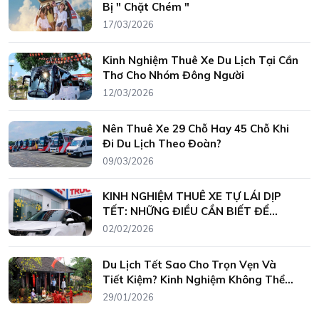
Bị " Chặt Chém "
17/03/2026
Kinh Nghiệm Thuê Xe Du Lịch Tại Cần
Thơ Cho Nhóm Đông Người
12/03/2026
Nên Thuê Xe 29 Chỗ Hay 45 Chỗ Khi
Đi Du Lịch Theo Đoàn?
09/03/2026
KINH NGHIỆM THUÊ XE TỰ LÁI DỊP
TẾT: NHỮNG ĐIỀU CẦN BIẾT ĐỂ
TRÁNH RỦI RO
02/02/2026
Du Lịch Tết Sao Cho Trọn Vẹn Và
Tiết Kiệm? Kinh Nghiệm Không Thể
Bỏ Qua
29/01/2026