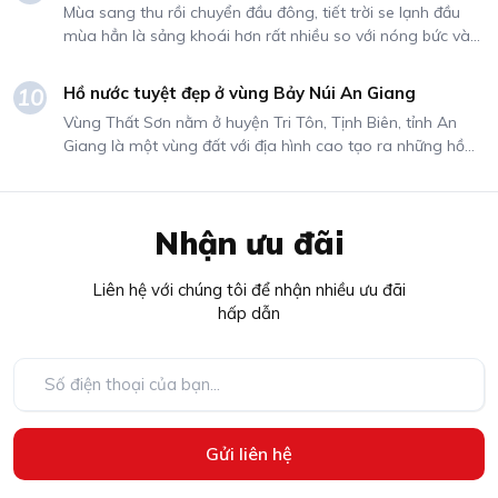
Mùa sang thu rồi chuyển đầu đông, tiết trời se lạnh đầu
mùa hẳn là sảng khoái hơn rất nhiều so với nóng bức và
dịu dàng hơn rất rất nhiều so với cái lạnh căm căm, rét
buốt. Chính vì thế mà bạn không thể bỏ lỡ những khoảnh
Hồ nước tuyệt đẹp ở vùng Bảy Núi An Giang
10
khắc giao mùa mát lạnh và cực kì lãng mạn này. Dưới đây
Vùng Thất Sơn nằm ở huyện Tri Tôn, Tịnh Biên, tỉnh An
là gợi ý 6 địa điểm du lịch mùa đông giúp bạn bắt ngay
Giang là một vùng đất với địa hình cao tạo ra những hồ
cái lạnh đầu mùa đẹp nhất Việt Nam.
nước thiên nhiên tuyệt đẹp dưới vùng đồng bằng, sơn thủy
hữu tình. Nếu đã đến đây thì các bạn không thể nào bỏ
qua mà không đến checkin chụp hình tại các hồ nước
Nhận ưu đãi
tuyệt đẹp mà Ô Tô Trường Dũng sắp giới thiệu dưới đây.
Liên hệ với chúng tôi để nhận nhiều ưu đãi
hấp dẫn
Gửi liên hệ