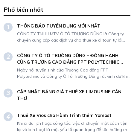
Phổ biến nhất
THÔNG BÁO TUYỂN DỤNG MỚI NHẤT
1
CÔNG TY TNHH MTV Ô TÔ TRƯỜNG DŨNG là Công ty
chuyên cung cấp các dịch vụ cho thuê xe đi tour, tự lái
hoặc có kèm tài xế. Do nhu cầu mở rộng kinh doanh,
Công ty chúng tôi cần tuyển dụng nhân sự
CÔNG TY Ô TÔ TRƯỜNG DŨNG – ĐỒNG HÀNH
2
CÙNG TRƯỜNG CAO ĐẲNG FPT POLYTECHNIC
TRONG NGÀY HỘI TUYỂN SINH
Ngày hội tuyển sinh của Trường Cao đẳng FPT
Polytechnic và Công ty Ô Tô Trường Dũng rất vinh dự khi
trở thành đối tác chiến lược đồng hành trong sự kiện đặc
biệt này! Với kinh nghiệm lâu năm trong lĩnh vực cho thuê
CẬP NHẬT BẢNG GIÁ THUÊ XE LIMOUSINE CẦN
3
xe tự lái và dịch vụ tour du lịch từ 4 chỗ đến 45 chỗ,
THƠ
Trường Dũng cam kết mang đến: Dàn xe hiện đại, chất
lượng cao: Đảm bảo an toàn và thoải mái cho sinh viên
và phụ huynh. Dịch vụ chuyên nghiệp: Tài xế thân thiện,
Thuê Xe Vios cho Hành Trình thêm Yomost
4
hỗ trợ tận tình, hành trình suôn sẻ. Hãy đến với gian hàng
Khi đi du lịch hoặc công tác, việc di chuyển một cách tiện
của Trường Dũng để trải nghiệm dịch vụ của chúng tôi
lợi và linh hoạt là một yếu tố quan trọng để tận hưởng mỗi
Liên hệ ngay: 0939 148 456 Mr Trung CSKH: 0907 575 919