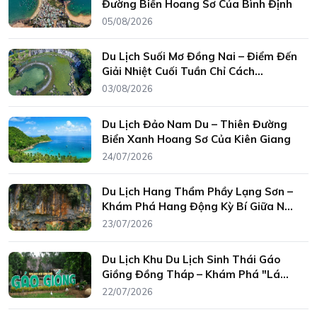
Đường Biển Hoang Sơ Của Bình Định
05/08/2026
Du Lịch Suối Mơ Đồng Nai – Điểm Đến
Giải Nhiệt Cuối Tuần Chỉ Cách
TP.HCM Hơn 2 Giờ Di Chuyển
03/08/2026
Du Lịch Đảo Nam Du – Thiên Đường
Biển Xanh Hoang Sơ Của Kiên Giang
24/07/2026
Du Lịch Hang Thẩm Phầy Lạng Sơn –
Khám Phá Hang Động Kỳ Bí Giữa Núi
Rừng Đông Bắc
23/07/2026
Du Lịch Khu Du Lịch Sinh Thái Gáo
Giồng Đồng Tháp – Khám Phá "Lá
Phổi Xanh" Của Đồng Bằng Sông Cửu
22/07/2026
Long