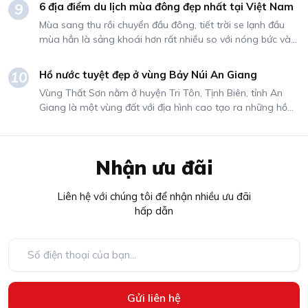
6 địa điểm du lịch mùa đông đẹp nhất tại Việt Nam
9
nơi để du lịch cùng gia đình.
Mùa sang thu rồi chuyển đầu đông, tiết trời se lạnh đầu
mùa hẳn là sảng khoái hơn rất nhiều so với nóng bức và
dịu dàng hơn rất rất nhiều so với cái lạnh căm căm, rét
buốt. Chính vì thế mà bạn không thể bỏ lỡ những khoảnh
Hồ nước tuyệt đẹp ở vùng Bảy Núi An Giang
10
khắc giao mùa mát lạnh và cực kì lãng mạn này. Dưới đây
Vùng Thất Sơn nằm ở huyện Tri Tôn, Tịnh Biên, tỉnh An
là gợi ý 6 địa điểm du lịch mùa đông giúp bạn bắt ngay
Giang là một vùng đất với địa hình cao tạo ra những hồ
cái lạnh đầu mùa đẹp nhất Việt Nam.
nước thiên nhiên tuyệt đẹp dưới vùng đồng bằng, sơn thủy
hữu tình. Nếu đã đến đây thì các bạn không thể nào bỏ
qua mà không đến checkin chụp hình tại các hồ nước
Nhận ưu đãi
tuyệt đẹp mà Ô Tô Trường Dũng sắp giới thiệu dưới đây.
Liên hệ với chúng tôi để nhận nhiều ưu đãi
hấp dẫn
Gửi liên hệ