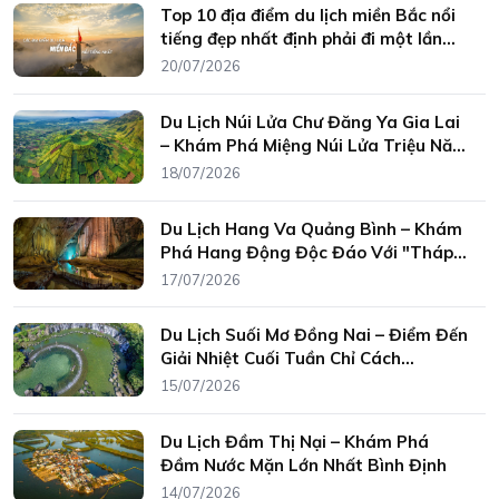
Top 10 địa điểm du lịch miền Bắc nổi
tiếng đẹp nhất định phải đi một lần
trong đời
20/07/2026
Du Lịch Núi Lửa Chư Đăng Ya Gia Lai
– Khám Phá Miệng Núi Lửa Triệu Năm
Giữa Tây Nguyên
18/07/2026
Du Lịch Hang Va Quảng Bình – Khám
Phá Hang Động Độc Đáo Với "Tháp
Măng Đá" Hiếm Có Trên Thế Giới
17/07/2026
Du Lịch Suối Mơ Đồng Nai – Điểm Đến
Giải Nhiệt Cuối Tuần Chỉ Cách
TP.HCM Hơn 2 Giờ Di Chuyển
15/07/2026
Du Lịch Đầm Thị Nại – Khám Phá
Đầm Nước Mặn Lớn Nhất Bình Định
14/07/2026