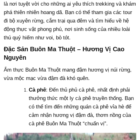
là nơi tuyệt vời cho những ai yêu thích trekking và khám
phá thiên nhiên hoang dã. Bạn có thể tham gia các tour
đi bộ xuyên rừng, cắm trại qua đêm và tìm hiểu về hệ
động thực vật phong phú, nơi sinh sống của nhiều loài
thú quý hiếm như voi, bò tót.
Đặc Sản Buôn Ma Thuột – Hương Vị Cao
Nguyên
Ẩm thực Buôn Ma Thuột mang đậm hương vị núi rừng,
vừa mộc mạc vừa đậm đà khó quên.
Cà phê
: Đến thủ phủ cà phê, nhất định phải
thưởng thức một ly cà phê truyền thống. Bạn
có thể tìm đến những quán cà phê vỉa hè để
cảm nhận hương vị đậm đà, thơm nồng của
cà phê Buôn Ma Thuột “chuẩn vị”.