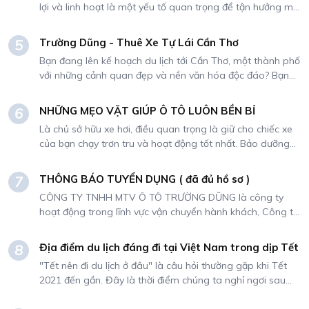
lợi và linh hoạt là một yếu tố quan trọng để tận hưởng mỗi
Liên hệ ngay: 0939 148 456 Mr Trung CSKH: 0907 575 919
khoảnh khắc trong hành trình. Thuê xe Vios - một dòng
Website: ototruongdung.vn
xe phổ biến và được yêu thích tại Việt Nam - sẽ đáp ứng
Trường Dũng - Thuê Xe Tự Lái Cần Thơ
5
mọi yêu cầu của bạn trong mỗi chuyến đi. Hãy cùng khám
Bạn đang lên kế hoạch du lịch tới Cần Thơ, một thành phố
phá những lợi ích đáng giá mà việc thuê xe Vios mang lại
với những cảnh quan đẹp và nền văn hóa độc đáo? Bạn
cho hành trình của bạn.
muốn có một hành trình thú vị và thoải mái để khám phá
những địa điểm nổi tiếng và khác biệt của thành phố này?
NHỮNG MẸO VẶT GIÚP Ô TÔ LUÔN BỀN BỈ
6
Đừng bỏ lỡ dịch vụ cho thuê xe tự lái tại Cần Thơ của
Là chủ sở hữu xe hơi, điều quan trọng là giữ cho chiếc xe
Trường Dũng, sự lựa chọn hoàn hảo để tận hưởng mọi
của bạn chạy trơn tru và hoạt động tốt nhất. Bảo dưỡng
khoảnh khắc tuyệt vời trong hành trình của bạn.
thường xuyên và chú ý đến từng chi tiết có thể giúp kéo
dài tuổi thọ của ô tô và đảm bảo ô tô luôn hoạt động tốt
THÔNG BÁO TUYỂN DỤNG ( đã đủ hồ sơ )
7
nhất. Trong bài viết này, chúng tôi sẽ cung cấp cho bạn
CÔNG TY TNHH MTV Ô TÔ TRƯỜNG DŨNG là công ty
10 mẹo giúp chiếc xe của bạn luôn hoạt động tốt nhất.
hoạt động trong lĩnh vực vận chuyển hành khách, Công ty
chuyên cung cấp các dịch vụ cho thuê xe đi tour, tự lái
hoặc có kèm tài xế. Do nhu cầu mở rộng kinh doanh,
Địa điểm du lịch đáng đi tại Việt Nam trong dịp Tết
8
Công ty chúng tôi cần tuyển dụng NHÂN SỰ cho vị trí sau:
"Tết nên đi du lịch ở đâu" là câu hỏi thường gặp khi Tết
2021 đến gần. Đây là thời điểm chúng ta nghỉ ngơi sau
một năm làm việc căng thẳng. Ngoài việc về quê thăm
hỏi họ hàng thì thời gian còn lại mọi người sẽ chọn những