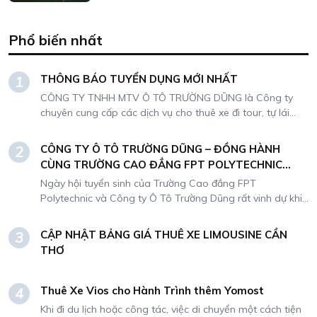
Phổ biến nhất
THÔNG BÁO TUYỂN DỤNG MỚI NHẤT
1
CÔNG TY TNHH MTV Ô TÔ TRƯỜNG DŨNG là Công ty
chuyên cung cấp các dịch vụ cho thuê xe đi tour, tự lái
hoặc có kèm tài xế. Do nhu cầu mở rộng kinh doanh,
Công ty chúng tôi cần tuyển dụng nhân sự
CÔNG TY Ô TÔ TRƯỜNG DŨNG – ĐỒNG HÀNH
2
CÙNG TRƯỜNG CAO ĐẲNG FPT POLYTECHNIC
TRONG NGÀY HỘI TUYỂN SINH
Ngày hội tuyển sinh của Trường Cao đẳng FPT
Polytechnic và Công ty Ô Tô Trường Dũng rất vinh dự khi
trở thành đối tác chiến lược đồng hành trong sự kiện đặc
biệt này! Với kinh nghiệm lâu năm trong lĩnh vực cho thuê
CẬP NHẬT BẢNG GIÁ THUÊ XE LIMOUSINE CẦN
3
xe tự lái và dịch vụ tour du lịch từ 4 chỗ đến 45 chỗ,
THƠ
Trường Dũng cam kết mang đến: Dàn xe hiện đại, chất
lượng cao: Đảm bảo an toàn và thoải mái cho sinh viên
và phụ huynh. Dịch vụ chuyên nghiệp: Tài xế thân thiện,
Thuê Xe Vios cho Hành Trình thêm Yomost
4
hỗ trợ tận tình, hành trình suôn sẻ. Hãy đến với gian hàng
Khi đi du lịch hoặc công tác, việc di chuyển một cách tiện
của Trường Dũng để trải nghiệm dịch vụ của chúng tôi